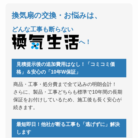
換気扇の交換・お悩みは、
どんな工事も断らない
へ！
見積提示後の追加費用はなし！「コミコミ価
格」＆安心の「10年W保証」
商品・工事・処分費まで全て込みの明朗会計！
さらに、製品・工事どちらも標準で10年間の長期
保証をお付けしているため、施工後も長く安心が
続きます。
最短即日！他社が断る工事も「逃げずに」解決
します