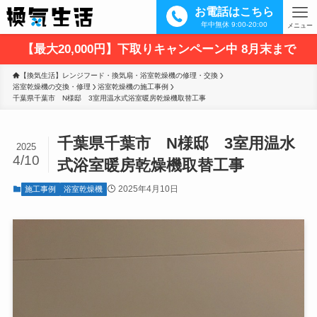
お電話はこちら
年中無休 9:00-20:00
メニュー
【最大20,000円】下取りキャンペーン中 8月末まで
【換気生活】レンジフード・換気扇・浴室乾燥機の修理・交換
浴室乾燥機の交換・修理
浴室乾燥機の施工事例
千葉県千葉市　N様邸　3室用温水式浴室暖房乾燥機取替工事
千葉県千葉市 N様邸 3室用温水
2025
4/10
式浴室暖房乾燥機取替工事
2025年4月10日
施工事例
浴室乾燥機