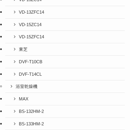
VD-13ZFC14
VD-15ZC14
VD-15ZFC14
東芝
DVF-T10CB
DVF-T14CL
浴室乾燥機
MAX
BS-132HM-2
BS-133HM-2