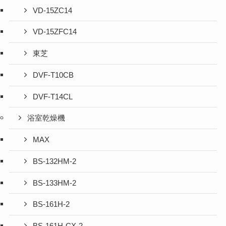
VD-15ZC14
VD-15ZFC14
東芝
DVF-T10CB
DVF-T14CL
浴室乾燥機
MAX
BS-132HM-2
BS-133HM-2
BS-161H-2