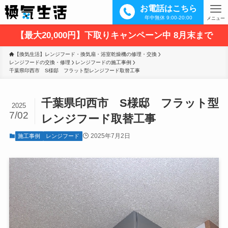
お電話はこちら
年中無休 9:00-20:00
メニュー
【最大20,000円】下取りキャンペーン中 8月末まで
【換気生活】レンジフード・換気扇・浴室乾燥機の修理・交換
レンジフードの交換・修理
レンジフードの施工事例
千葉県印西市　S様邸　フラット型レンジフード取替工事
千葉県印西市 S様邸 フラット型
2025
7/02
レンジフード取替工事
2025年7月2日
施工事例
レンジフード