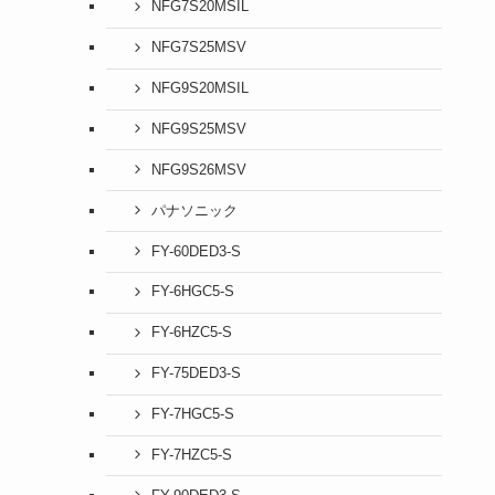
NFG7S20MSIL
NFG7S25MSV
NFG9S20MSIL
NFG9S25MSV
NFG9S26MSV
パナソニック
FY-60DED3-S
FY-6HGC5-S
FY-6HZC5-S
FY-75DED3-S
FY-7HGC5-S
FY-7HZC5-S