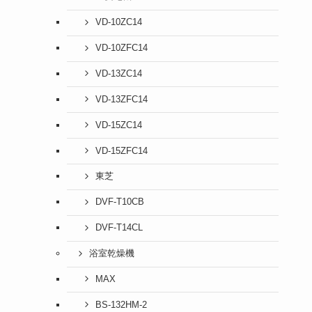
VD-10ZC14
VD-10ZFC14
VD-13ZC14
VD-13ZFC14
VD-15ZC14
VD-15ZFC14
東芝
DVF-T10CB
DVF-T14CL
浴室乾燥機
MAX
BS-132HM-2