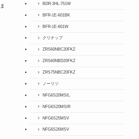
BDR-3HL-751W
ま
BFR-1E-601BK
BFR-1E-601W
クリナップ
ZRS60NBC20FKZ
ZRS60NBD20FKZ
ZRS75NBC20FKZ
ノーリツ
NFG6S20MSIL
NFG6S20MSIR
NFG6S25MSV
NFG6S26MSV