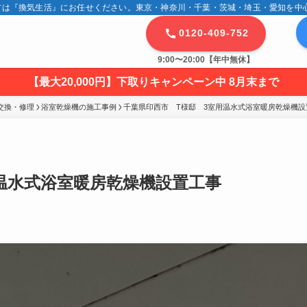
は『換気生活』にお任せください。東京・神奈川・千葉・茨城・埼玉・愛知を中心に
0120-409-752
9:00〜20:00【年中無休】
【最大20,000円】下取りキャンペーン中 8月末まで
交換・修理
浴室乾燥機の施工事例
千葉県印西市　T様邸　3室用温水式浴室暖房乾燥機設
温水式浴室暖房乾燥機設置工事