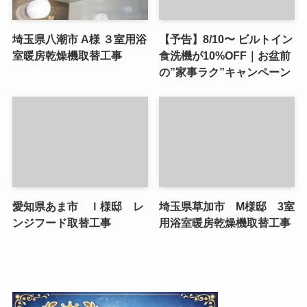
埼玉県八潮市 A様 ３室用浴
【予告】8/10〜 ビルトイン
室暖房乾燥機取替工事
食洗機が10%OFF｜お盆前
の”家事ラク”キャンペーン
愛知県あま市 Ｉ様邸 レ
埼玉県草加市 M様邸 3室
ンジフード取替工事
用浴室暖房乾燥機取替工事