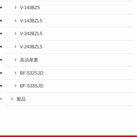
V-143BZ5
V-143BZL5
V-242BZL5
V-243BZL5
高須産業
BF-532SJD
BF-533SJD
製品