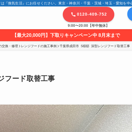
は『換気生活』にお任せください。東京・神奈川・千葉・茨城・埼玉・愛知を中心に
0120-409-752
9:00〜20:00【年中無休】
【最大20,000円】下取りキャンペーン中 8月末まで
の交換・修理
レンジフードの施工事例
千葉県成田市  S様邸  深型レンジフード取替工事
ンジフード取替工事