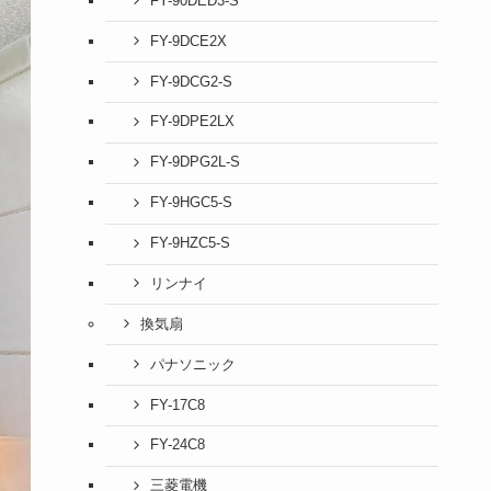
FY-90DED3-S
FY-9DCE2X
FY-9DCG2-S
FY-9DPE2LX
FY-9DPG2L-S
FY-9HGC5-S
FY-9HZC5-S
リンナイ
換気扇
パナソニック
FY-17C8
FY-24C8
三菱電機