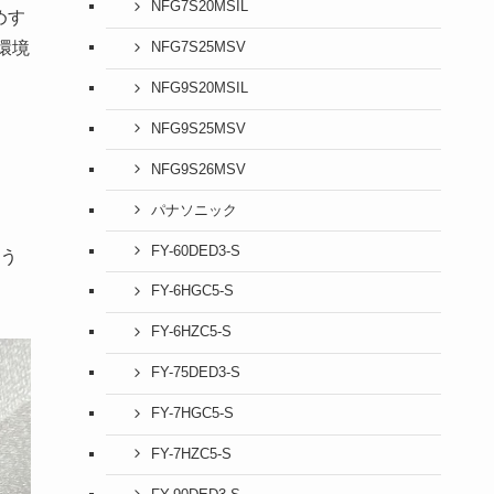
NFG7S20MSIL
めす
環境
NFG7S25MSV
NFG9S20MSIL
NFG9S25MSV
NFG9S26MSV
パナソニック
FY-60DED3-S
う
FY-6HGC5-S
FY-6HZC5-S
FY-75DED3-S
FY-7HGC5-S
FY-7HZC5-S