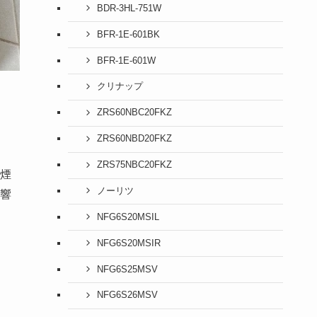
BDR-3HL-751W
BFR-1E-601BK
BFR-1E-601W
クリナップ
ZRS60NBC20FKZ
ZRS60NBD20FKZ
ZRS75NBC20FKZ
煙
ノーリツ
響
NFG6S20MSIL
NFG6S20MSIR
NFG6S25MSV
NFG6S26MSV