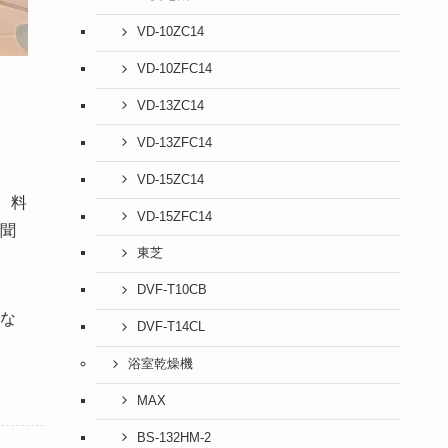
VD-10ZC14
VD-10ZFC14
VD-13ZC14
VD-13ZFC14
VD-15ZC14
。料
VD-15ZFC14
聞
東芝
DVF-T10CB
な
DVF-T14CL
浴室乾燥機
MAX
BS-132HM-2