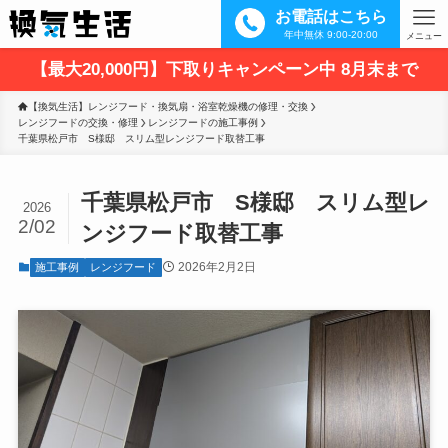
お電話はこちら
年中無休 9:00-20:00
メニュー
【最大20,000円】下取りキャンペーン中 8月末まで
【換気生活】レンジフード・換気扇・浴室乾燥機の修理・交換
レンジフードの交換・修理
レンジフードの施工事例
千葉県松戸市　S様邸　スリム型レンジフード取替工事
千葉県松戸市 S様邸 スリム型レ
2026
2/02
ンジフード取替工事
2026年2月2日
施工事例
レンジフード