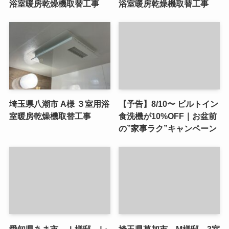
浴室暖房乾燥機取替工事
浴室暖房乾燥機取替工事
埼玉県八潮市 A様 ３室用浴
【予告】8/10〜 ビルトイン
室暖房乾燥機取替工事
食洗機が10%OFF｜お盆前
の”家事ラク”キャンペーン
愛知県あま市 Ｉ様邸 レ
埼玉県草加市 M様邸 3室