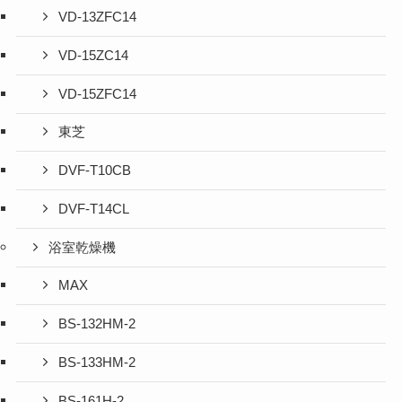
VD-13ZFC14
VD-15ZC14
VD-15ZFC14
東芝
DVF-T10CB
DVF-T14CL
浴室乾燥機
MAX
BS-132HM-2
BS-133HM-2
BS-161H-2