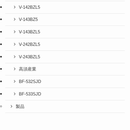
V-142BZL5
V-143BZ5
V-143BZL5
V-242BZL5
V-243BZL5
高須産業
BF-532SJD
BF-533SJD
製品