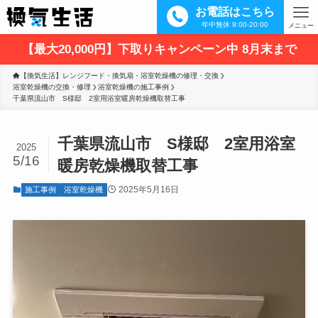
お電話はこちら
年中無休 9:00-20:00
メニュー
【最大20,000円】下取りキャンペーン中 8月末まで
【換気生活】レンジフード・換気扇・浴室乾燥機の修理・交換
浴室乾燥機の交換・修理
浴室乾燥機の施工事例
千葉県流山市　S様邸　2室用浴室暖房乾燥機取替工事
千葉県流山市 S様邸 2室用浴室
2025
5/16
暖房乾燥機取替工事
2025年5月16日
施工事例
浴室乾燥機