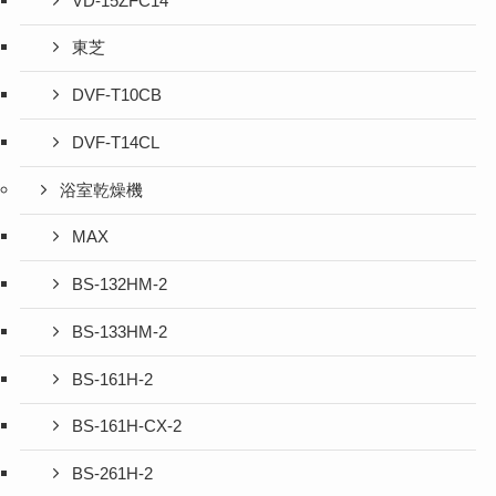
VD-15ZFC14
東芝
DVF-T10CB
DVF-T14CL
浴室乾燥機
MAX
BS-132HM-2
BS-133HM-2
BS-161H-2
BS-161H-CX-2
BS-261H-2