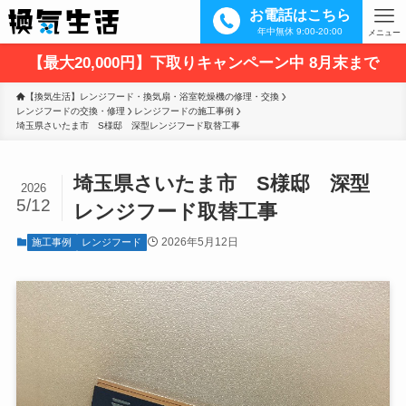
お電話はこちら
年中無休 9:00-20:00
メニュー
【最大20,000円】下取りキャンペーン中 8月末まで
【換気生活】レンジフード・換気扇・浴室乾燥機の修理・交換
レンジフードの交換・修理
レンジフードの施工事例
埼玉県さいたま市　S様邸　深型レンジフード取替工事
埼玉県さいたま市 S様邸 深型
2026
5/12
レンジフード取替工事
2026年5月12日
施工事例
レンジフード