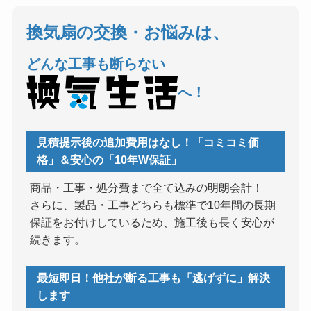
換気扇の交換・お悩みは、
どんな工事も断らない
へ！
見積提示後の追加費用はなし！「コミコミ価
格」＆安心の「10年W保証」
商品・工事・処分費まで全て込みの明朗会計！
さらに、製品・工事どちらも標準で10年間の長期
保証をお付けしているため、施工後も長く安心が
続きます。
最短即日！他社が断る工事も「逃げずに」解決
します