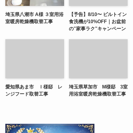
埼玉県八潮市 A様 ３室用浴
【予告】8/10〜 ビルトイン
室暖房乾燥機取替工事
食洗機が10%OFF｜お盆前
の”家事ラク”キャンペーン
愛知県あま市 Ｉ様邸 レ
埼玉県草加市 M様邸 3室
ンジフード取替工事
用浴室暖房乾燥機取替工事