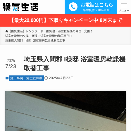
お電話はこちら
年中無休 9:00-20:00
メニュー
【最大20,000円】下取りキャンペーン中 8月末まで
【換気生活】レンジフード・換気扇・浴室乾燥機の修理・交換
浴室乾燥機の交換・修理
浴室乾燥機の施工事例
埼玉県入間郡  I様邸  浴室暖房乾燥機取替工事
埼玉県入間郡 I様邸 浴室暖房乾燥機
2025
7/23
取替工事
2025年7月23日
施工事例
浴室乾燥機