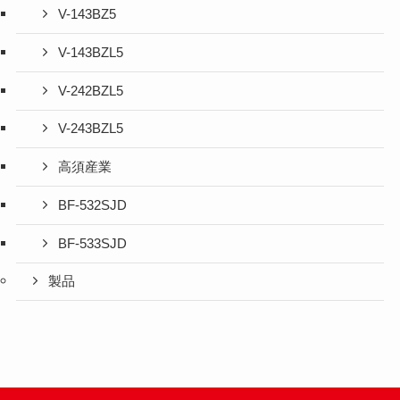
V-143BZ5
V-143BZL5
V-242BZL5
V-243BZL5
高須産業
BF-532SJD
BF-533SJD
製品