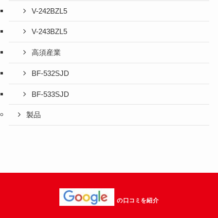
V-242BZL5
V-243BZL5
高須産業
BF-532SJD
BF-533SJD
製品
の口コミを紹介