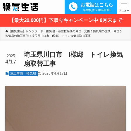
お電話はこちら
年中無休 9:00-20:00
メニュー
【最大20,000円】下取りキャンペーン中 8月末まで
【換気生活】レンジフード・換気扇・浴室乾燥機の修理・交換
換気扇の交換・修理
換気扇の施工事例
埼玉県川口市　I様邸　トイレ換気扇取替工事
埼玉県川口市 I様邸 トイレ換気
2025
4/17
扇取替工事
2025年4月17日
施工事例
換気扇