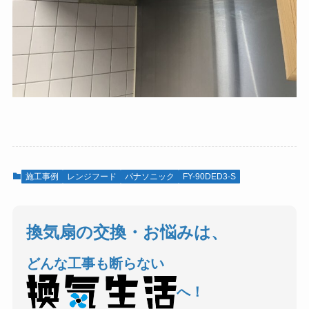
施工事例
レンジフード
パナソニック
FY-90DED3-S
換気扇の交換・お悩みは、
どんな工事も断らない
へ！