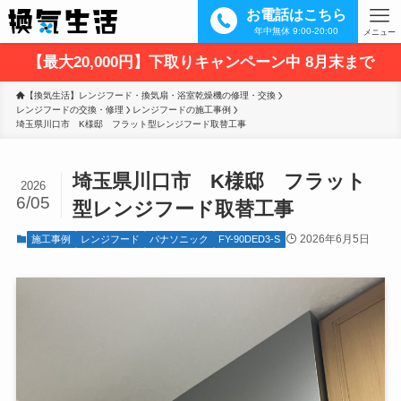
お電話はこちら
年中無休 9:00-20:00
メニュー
【最大20,000円】下取りキャンペーン中 8月末まで
【換気生活】レンジフード・換気扇・浴室乾燥機の修理・交換
レンジフードの交換・修理
レンジフードの施工事例
埼玉県川口市　K様邸　フラット型レンジフード取替工事
埼玉県川口市 K様邸 フラット
2026
6/05
型レンジフード取替工事
2026年6月5日
施工事例
レンジフード
パナソニック
FY-90DED3-S