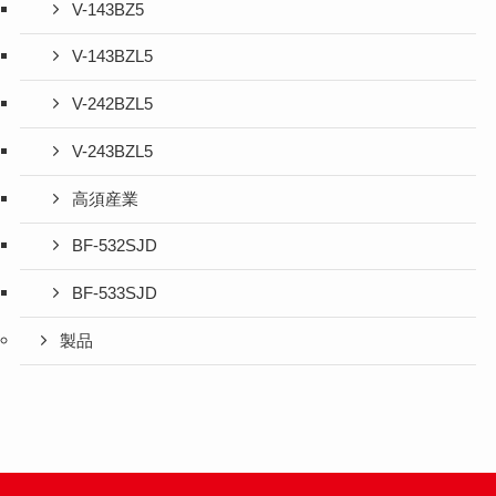
V-143BZ5
V-143BZL5
V-242BZL5
V-243BZL5
高須産業
BF-532SJD
BF-533SJD
製品