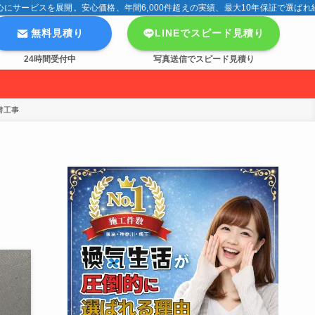
サービスを展開。安心価格、年間6,000件超えの実績、最大10年保証で選ばれ
無料見積り
LINEでスピード見積り
24時間受付中
写真送信でスピード見積り
工事 