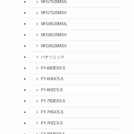
NFG7S20MSIL
NFG7S25MSV
NFG9S20MSIL
NFG9S25MSV
NFG9S26MSV
パナソニック
FY-60DED3-S
FY-6HGC5-S
FY-6HZC5-S
FY-75DED3-S
FY-7HGC5-S
FY-7HZC5-S