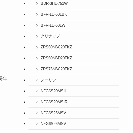
BDR-3HL-751W
BFR-1E-601BK
BFR-1E-601W
クリナップ
ZRS60NBC20FKZ
ZRS60NBD20FKZ
ZRS75NBC20FKZ
長年
ノーリツ
NFG6S20MSIL
NFG6S20MSIR
NFG6S25MSV
NFG6S26MSV