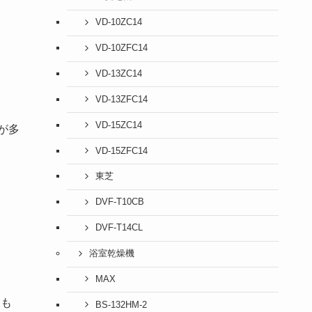
VD-10ZC14
VD-10ZFC14
VD-13ZC14
VD-13ZFC14
VD-15ZC14
が多
VD-15ZFC14
東芝
DVF-T10CB
DVF-T14CL
浴室乾燥機
MAX
とも
BS-132HM-2