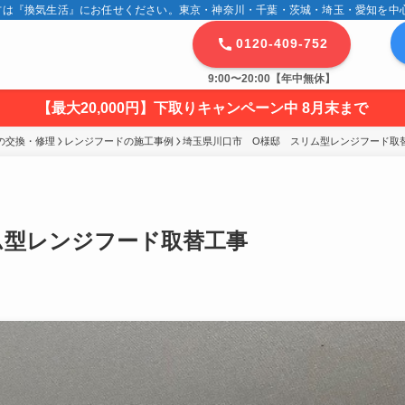
は『換気生活』にお任せください。東京・神奈川・千葉・茨城・埼玉・愛知を中心に
0120-409-752
9:00〜20:00【年中無休】
【最大20,000円】下取りキャンペーン中 8月末まで
の交換・修理
レンジフードの施工事例
埼玉県川口市　O様邸　スリム型レンジフード取替
ム型レンジフード取替工事