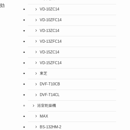
に効
VD-10ZC14
VD-10ZFC14
VD-13ZC14
VD-13ZFC14
VD-15ZC14
VD-15ZFC14
東芝
DVF-T10CB
DVF-T14CL
浴室乾燥機
MAX
BS-132HM-2