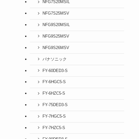
NFG7S20MSIL
NFG7S25MSV
NFG9S20MSIL
NFG9S25MSV
NFG9S26MSV
パナソニック
FY-60DED3-S
FY-6HGC5-S
FY-6HZC5-S
FY-75DED3-S
FY-7HGC5-S
FY-7HZC5-S