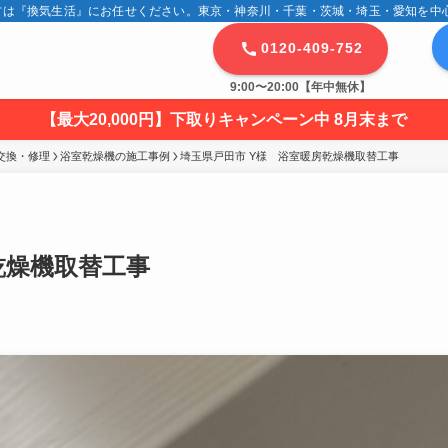
は『換気生活』にお任せください。東京・神奈川・千葉・茨城・埼玉・愛知を中心に
0120-409-752
9:00〜20:00【年中無休】
【最大20,000円】下取りキャンペーン中 8月末まで
交換・修理
浴室乾燥機の施工事例
埼玉県戸田市 Y様　浴室暖房乾燥機取替工事
乾燥機取替工事