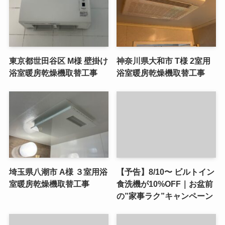
東京都世田谷区 M様 壁掛け
神奈川県大和市 T様 2室用
浴室暖房乾燥機取替工事
浴室暖房乾燥機取替工事
埼玉県八潮市 A様 ３室用浴
【予告】8/10〜 ビルトイン
室暖房乾燥機取替工事
食洗機が10%OFF｜お盆前
の”家事ラク”キャンペーン