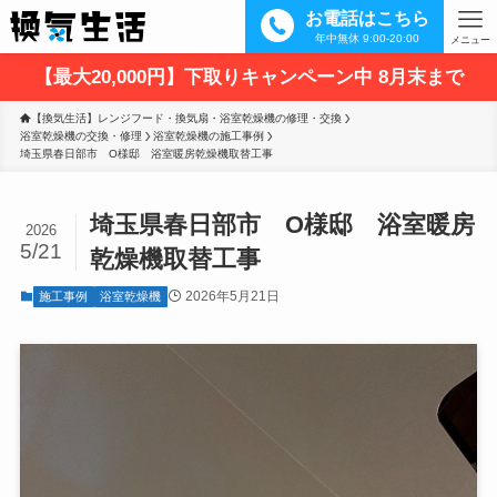
お電話はこちら
年中無休 9:00-20:00
メニュー
【最大20,000円】下取りキャンペーン中 8月末まで
【換気生活】レンジフード・換気扇・浴室乾燥機の修理・交換
浴室乾燥機の交換・修理
浴室乾燥機の施工事例
埼玉県春日部市　O様邸　浴室暖房乾燥機取替工事
埼玉県春日部市 O様邸 浴室暖房
2026
5/21
乾燥機取替工事
2026年5月21日
施工事例
浴室乾燥機