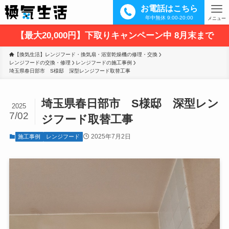
お電話はこちら
年中無休 9:00-20:00
メニュー
【最大20,000円】下取りキャンペーン中 8月末まで
【換気生活】レンジフード・換気扇・浴室乾燥機の修理・交換
レンジフードの交換・修理
レンジフードの施工事例
埼玉県春日部市　S様邸　深型レンジフード取替工事
埼玉県春日部市 S様邸 深型レン
2025
7/02
ジフード取替工事
2025年7月2日
施工事例
レンジフード