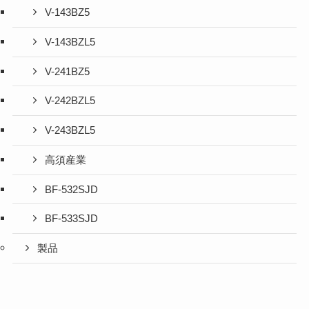
V-143BZ5
V-143BZL5
V-241BZ5
V-242BZL5
V-243BZL5
高須産業
BF-532SJD
BF-533SJD
製品