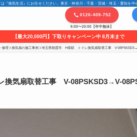
は『換気生活』にお任せください。東京・神奈川・千葉・茨城・埼玉・愛知を中心に
0120-409-752
9:00〜20:00【年中無休】
【最大20,000円】下取りキャンペーン中 8月末まで
・修理
換気扇の施工事例
埼玉県朝霞市　H様邸　トイレ換気扇取替工事　V-08PSKSD3→V-
扇取替工事 V-08PSKSD3→V-08PS