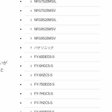
NFG7S20MSIL
NFG7S25MSV
NFG9S20MSIL
NFG9S25MSV
NFG9S26MSV
パナソニック
FY-60DED3-S
いが
FY-6HGC5-S
と
FY-6HZC5-S
FY-75DED3-S
FY-7HGC5-S
FY-7HZC5-S