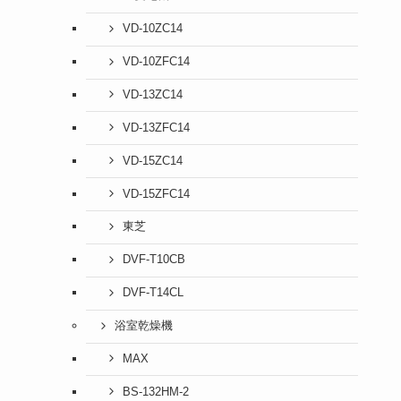
VD-10ZC14
VD-10ZFC14
VD-13ZC14
VD-13ZFC14
VD-15ZC14
VD-15ZFC14
東芝
DVF-T10CB
DVF-T14CL
浴室乾燥機
MAX
BS-132HM-2