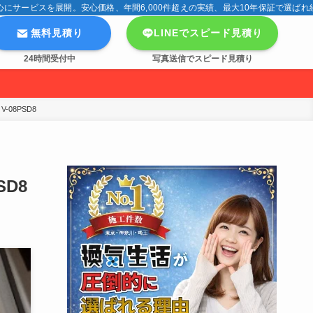
サービスを展開。安心価格、年間6,000件超えの実績、最大10年保証で選ばれ
無料見積り
LINEでスピード見積り
24時間受付中
写真送信でスピード見積り
08PSD8
D8