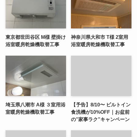
東京都世田谷区 M様 壁掛け
神奈川県大和市 T様 2室用
浴室暖房乾燥機取替工事
浴室暖房乾燥機取替工事
埼玉県八潮市 A様 ３室用浴
【予告】8/10〜 ビルトイン
室暖房乾燥機取替工事
食洗機が10%OFF｜お盆前
の”家事ラク”キャンペーン