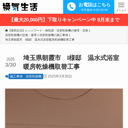
お電話はこちら
年中無休 9:00-20:00
メニュー
【最大20,000円】下取りキャンペーン中 8月末まで
【換気生活】レンジフード・換気扇・浴室乾燥機の修理・交換
浴室乾燥機の交換・修理
浴室乾燥機の施工事例
埼玉県朝霞市　I様邸　温水式浴室暖房乾燥機取替工事
埼玉県朝霞市 I様邸 温水式浴室
2025
3/30
暖房乾燥機取替工事
2025年3月30日
施工事例
浴室乾燥機