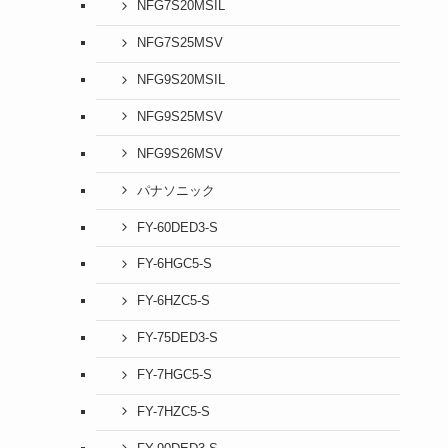
NFG7S20MSIL
NFG7S25MSV
NFG9S20MSIL
NFG9S25MSV
NFG9S26MSV
パナソニック
FY-60DED3-S
FY-6HGC5-S
FY-6HZC5-S
FY-75DED3-S
FY-7HGC5-S
FY-7HZC5-S