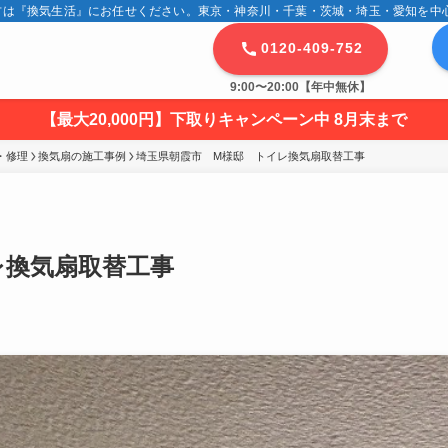
は『換気生活』にお任せください。東京・神奈川・千葉・茨城・埼玉・愛知を中心に
0120-409-752
9:00〜20:00【年中無休】
【最大20,000円】下取りキャンペーン中 8月末まで
・修理
換気扇の施工事例
埼玉県朝霞市　M様邸　トイレ換気扇取替工事
レ換気扇取替工事