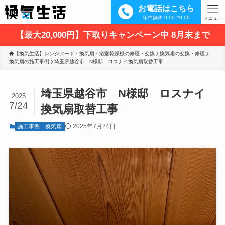
お電話はこちら
年中無休 9:00-20:00
メニュー
【最大20,000円】下取りキャンペーン中 8月末まで
【換気生活】レンジフード・換気扇・浴室乾燥機の修理・交換
換気扇の交換・修理
換気扇の施工事例
埼玉県越谷市　N様邸　ロスナイ換気扇取替工事
埼玉県越谷市 N様邸 ロスナイ
2025
7/24
換気扇取替工事
2025年7月24日
施工事例
換気扇