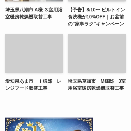
埼玉県八潮市 A様 ３室用浴
【予告】8/10〜 ビルトイン
室暖房乾燥機取替工事
食洗機が10%OFF｜お盆前
の”家事ラク”キャンペーン
愛知県あま市 Ｉ様邸 レ
埼玉県草加市 M様邸 3室
ンジフード取替工事
用浴室暖房乾燥機取替工事