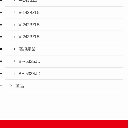
V-143BZ5
V-143BZL5
V-242BZL5
V-243BZL5
高須産業
BF-532SJD
BF-533SJD
製品