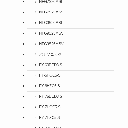
NFG7S20MSIL
NFG7S25MSV
NFG9S20MSIL
NFG9S25MSV
NFG9S26MSV
パナソニック
FY-60DED3-S
FY-6HGC5-S
FY-6HZC5-S
FY-75DED3-S
FY-7HGC5-S
FY-7HZC5-S