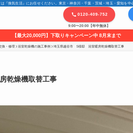
は『換気生活』にお任せください。東京・神奈川・千葉・茨城・埼玉・愛知を中心に
0120-409-752
9:00〜20:00【年中無休】
【最大20,000円】下取りキャンペーン中 8月末まで
交換・修理
浴室乾燥機の施工事例
埼玉県越谷市　S様邸　浴室暖房乾燥機取替工事
暖房乾燥機取替工事