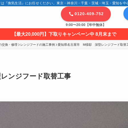
は『換気生活』にお任せください。東京・神奈川・千葉・茨城・埼玉・愛知を中心に
0120-409-752
9:00〜20:00【年中無休】
【最大20,000円】下取りキャンペーン中 8月末まで
の交換・修理
レンジフードの施工事例
愛知県名古屋市　M様邸　深型レンジフード取替
型レンジフード取替工事