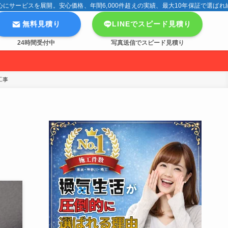
サービスを展開。安心価格、年間6,000件超えの実績、最大10年保証で選ばれ
無料見積り
LINEでスピード見積り
24時間受付中
写真送信でスピード見積り
工事