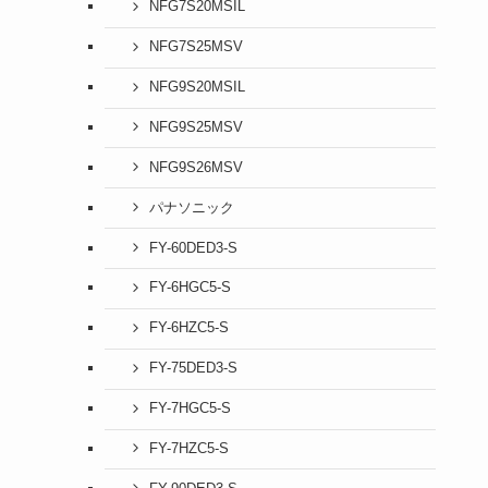
NFG7S20MSIL
NFG7S25MSV
NFG9S20MSIL
NFG9S25MSV
NFG9S26MSV
パナソニック
FY-60DED3-S
FY-6HGC5-S
FY-6HZC5-S
FY-75DED3-S
FY-7HGC5-S
FY-7HZC5-S