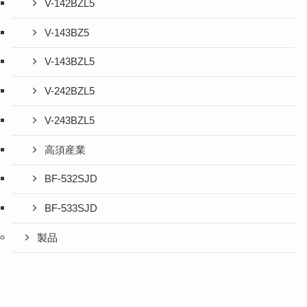
V-142BZL5
V-143BZ5
V-143BZL5
V-242BZL5
V-243BZL5
高須産業
BF-532SJD
BF-533SJD
製品