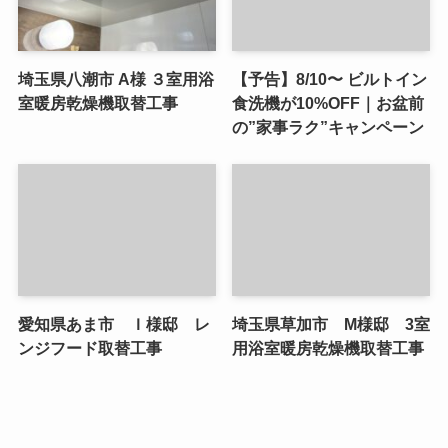
埼玉県八潮市 A様 ３室用浴
【予告】8/10〜 ビルトイン
室暖房乾燥機取替工事
食洗機が10%OFF｜お盆前
の”家事ラク”キャンペーン
愛知県あま市 Ｉ様邸 レ
埼玉県草加市 M様邸 3室
ンジフード取替工事
用浴室暖房乾燥機取替工事