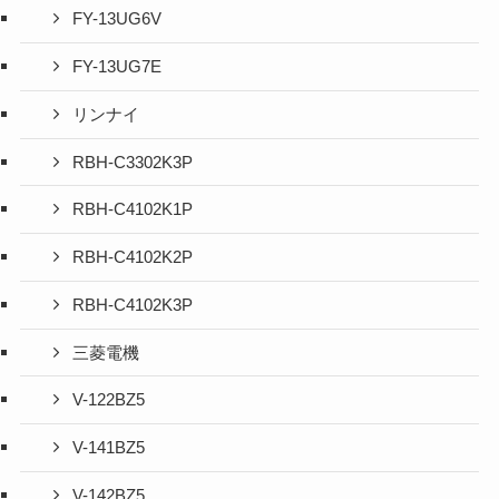
FY-13UG6V
FY-13UG7E
リンナイ
RBH-C3302K3P
RBH-C4102K1P
RBH-C4102K2P
RBH-C4102K3P
三菱電機
V-122BZ5
V-141BZ5
V-142BZ5