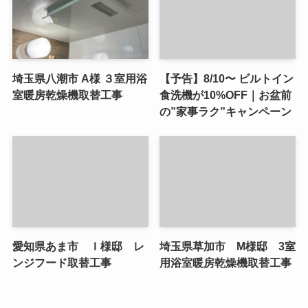
埼玉県八潮市 A様 ３室用浴
【予告】8/10〜 ビルトイン
室暖房乾燥機取替工事
食洗機が10%OFF｜お盆前
の”家事ラク”キャンペーン
愛知県あま市 Ｉ様邸 レ
埼玉県草加市 M様邸 3室
ンジフード取替工事
用浴室暖房乾燥機取替工事