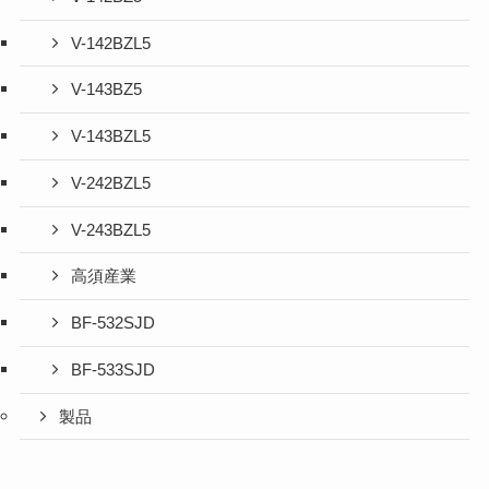
V-142BZL5
V-143BZ5
V-143BZL5
V-242BZL5
V-243BZL5
高須産業
BF-532SJD
BF-533SJD
製品