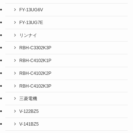
FY-13UG6V
FY-13UG7E
リンナイ
RBH-C3302K3P
RBH-C4102K1P
RBH-C4102K2P
RBH-C4102K3P
三菱電機
V-122BZ5
V-141BZ5