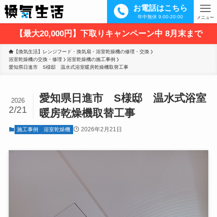
お電話はこちら
年中無休 9:00-20:00
メニュー
【最大20,000円】下取りキャンペーン中 8月末まで
【換気生活】レンジフード・換気扇・浴室乾燥機の修理・交換
浴室乾燥機の交換・修理
浴室乾燥機の施工事例
愛知県日進市　S様邸　温水式浴室暖房乾燥機取替工事
愛知県日進市 S様邸 温水式浴室
2026
2/21
暖房乾燥機取替工事
2026年2月21日
施工事例
浴室乾燥機