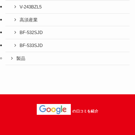
V-243BZL5
高須産業
BF-532SJD
BF-533SJD
製品
の口コミを紹介