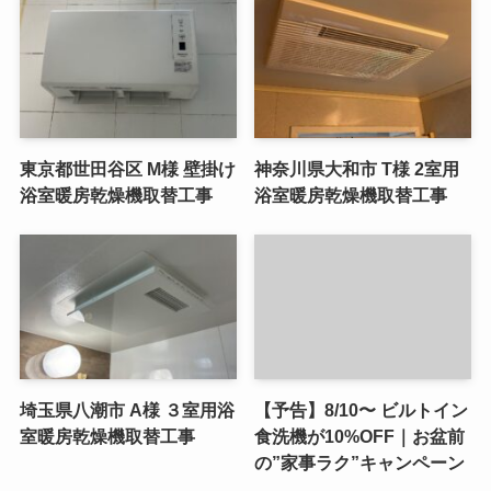
東京都世田谷区 M様 壁掛け
神奈川県大和市 T様 2室用
浴室暖房乾燥機取替工事
浴室暖房乾燥機取替工事
埼玉県八潮市 A様 ３室用浴
【予告】8/10〜 ビルトイン
室暖房乾燥機取替工事
食洗機が10%OFF｜お盆前
の”家事ラク”キャンペーン