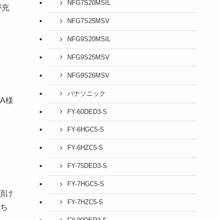
NFG7S20MSIL
が充
NFG7S25MSV
NFG9S20MSIL
NFG9S25MSV
NFG9S26MSV
パナソニック
A様
FY-60DED3-S
FY-6HGC5-S
FY-6HZC5-S
FY-75DED3-S
FY-7HGC5-S
頂け
FY-7HZC5-S
ち