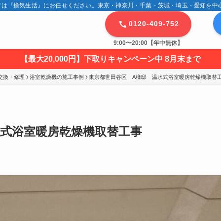
は『換気生活』にお任せください。東京・神奈川・千葉・茨城・埼玉・愛知を中心に
0120-409-752
9:00〜20:00【年中無休】
【最大20,000円】下取りキャンペーン中 8月末まで
交換・修理
浴室乾燥機の施工事例
東京都世田谷区　A様邸　温水式浴室暖房乾燥機取替
水式浴室暖房乾燥機取替工事