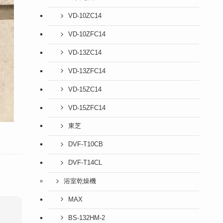
VD-10ZC14
VD-10ZFC14
VD-13ZC14
VD-13ZFC14
VD-15ZC14
VD-15ZFC14
東芝
DVF-T10CB
DVF-T14CL
浴室乾燥機
MAX
BS-132HM-2