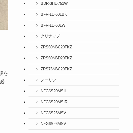
BDR-3HL-751W
BFR-1E-601BK
BFR-1E-601W
クリナップ
ZRS60NBC20FKZ
ZRS60NBD20FKZ
ZRS75NBC20FKZ
談を
ノーリツ
必
NFG6S20MSIL
NFG6S20MSIR
NFG6S25MSV
NFG6S26MSV