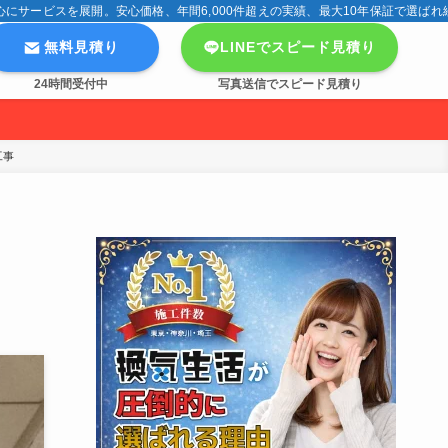
サービスを展開。安心価格、年間6,000件超えの実績、最大10年保証で選ばれ
無料見積り
LINEでスピード見積り
24時間受付中
写真送信でスピード見積り
工事