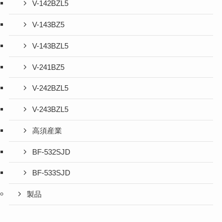
V-142BZL5
V-143BZ5
V-143BZL5
V-241BZ5
V-242BZL5
V-243BZL5
高須産業
BF-532SJD
BF-533SJD
製品