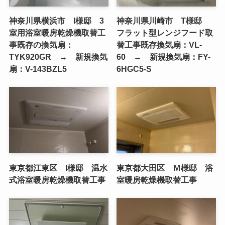
神奈川県横浜市 I様邸 3
神奈川県川崎市 T様邸
室用浴室暖房乾燥機取替工
フラット型レンジフード取
事既存の換気扇：
替工事既存換気扇：VL-
TYK920GR → 新規換気
60 → 新規換気扇：FY-
扇：V-143BZL5
6HGC5-S
東京都江東区 I様邸 温水
東京都大田区 Ｍ様邸 浴
式浴室暖房乾燥機取替工事
室暖房乾燥機取替工事