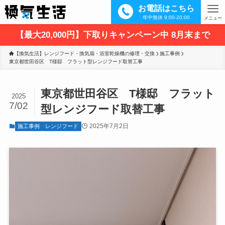
お電話はこちら
年中無休 9:00-20:00
メニュー
【最大20,000円】下取りキャンペーン中 8月末まで
【換気生活】レンジフード・換気扇・浴室乾燥機の修理・交換
施工事例
東京都世田谷区　T様邸　フラット型レンジフード取替工事
東京都世田谷区 T様邸 フラット
2025
7/02
型レンジフード取替工事
2025年7月2日
施工事例
レンジフード