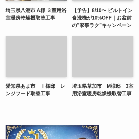
埼玉県八潮市 A様 ３室用浴
【予告】8/10〜 ビルトイン
室暖房乾燥機取替工事
食洗機が10%OFF｜お盆前
の”家事ラク”キャンペーン
愛知県あま市 Ｉ様邸 レ
埼玉県草加市 M様邸 3室
ンジフード取替工事
用浴室暖房乾燥機取替工事