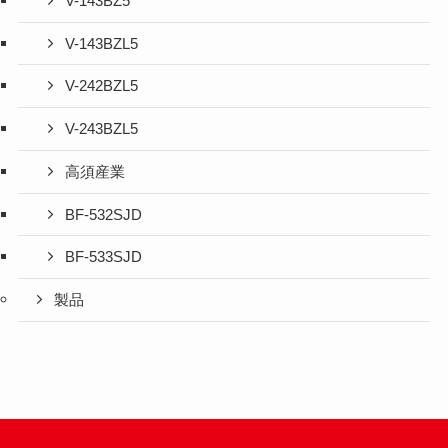
V-143BZ5
V-143BZL5
V-242BZL5
V-243BZL5
高須産業
BF-532SJD
BF-533SJD
製品