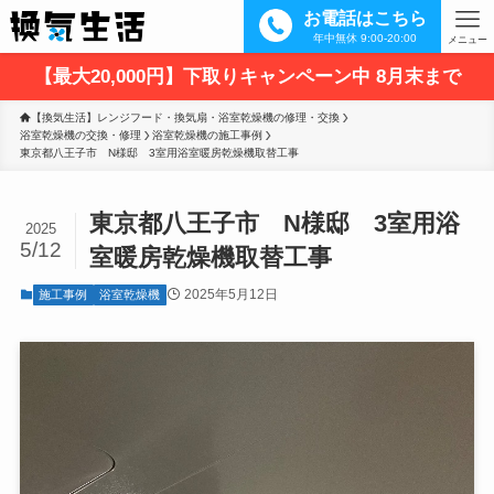
お電話はこちら
年中無休 9:00-20:00
メニュー
【最大20,000円】下取りキャンペーン中 8月末まで
【換気生活】レンジフード・換気扇・浴室乾燥機の修理・交換
浴室乾燥機の交換・修理
浴室乾燥機の施工事例
東京都八王子市　N様邸　3室用浴室暖房乾燥機取替工事
東京都八王子市 N様邸 3室用浴
2025
5/12
室暖房乾燥機取替工事
2025年5月12日
施工事例
浴室乾燥機