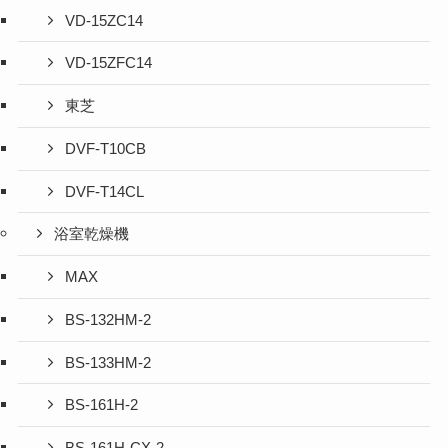
VD-15ZC14
VD-15ZFC14
東芝
DVF-T10CB
DVF-T14CL
浴室乾燥機
MAX
BS-132HM-2
BS-133HM-2
BS-161H-2