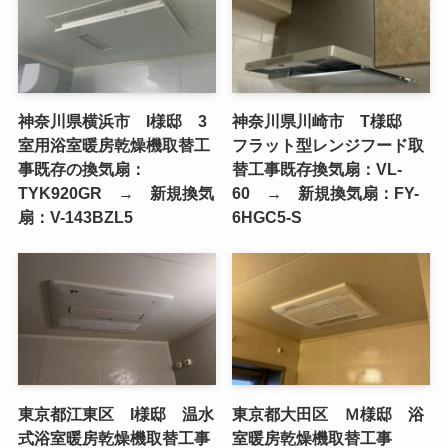
神奈川県横浜市 I様邸 3
神奈川県川崎市 T様邸
室用浴室暖房乾燥機取替工
フラット型レンジフード取
事既存の換気扇：
替工事既存換気扇：VL-
TYK920GR → 新規換気
60 → 新規換気扇：FY-
扇：V-143BZL5
6HGC5-S
東京都江東区 I様邸 温水
東京都大田区 Ｍ様邸 浴
式浴室暖房乾燥機取替工事
室暖房乾燥機取替工事