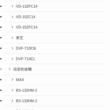
VD-13ZFC14
VD-15ZC14
VD-15ZFC14
東芝
DVF-T10CB
DVF-T14CL
浴室乾燥機
MAX
BS-132HM-2
BS-133HM-2