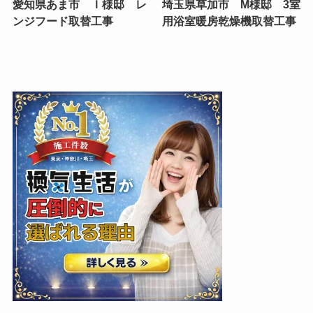
愛知県あま市 Ｉ様邸 レ
埼玉県草加市 M様邸 3室
ンジフード取替工事
用浴室暖房乾燥機取替工事