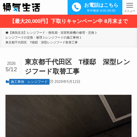
お電話はこちら
年中無休 9:00-20:00
メニュー
【最大20,000円】下取りキャンペーン中 8月末まで
【換気生活】レンジフード・換気扇・浴室乾燥機の修理・交換
レンジフードの交換・修理
レンジフードの施工事例
東京都千代田区　T様邸　深型レンジフード取替工事
東京都千代田区 T様邸 深型レン
2026
5/12
ジフード取替工事
2026年5月12日
施工事例
レンジフード