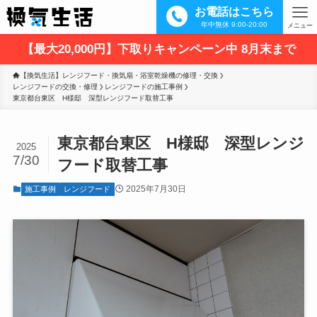
お電話はこちら
年中無休 9:00-20:00
メニュー
【最大20,000円】下取りキャンペーン中 8月末まで
【換気生活】レンジフード・換気扇・浴室乾燥機の修理・交換
レンジフードの交換・修理
レンジフードの施工事例
東京都台東区　H様邸　深型レンジフード取替工事
東京都台東区 H様邸 深型レンジ
2025
7/30
フード取替工事
2025年7月30日
施工事例
レンジフード