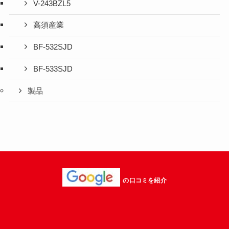
V-243BZL5
高須産業
BF-532SJD
BF-533SJD
製品
の口コミを紹介