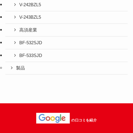
V-242BZL5
V-243BZL5
高須産業
BF-532SJD
BF-533SJD
製品
の口コミを紹介