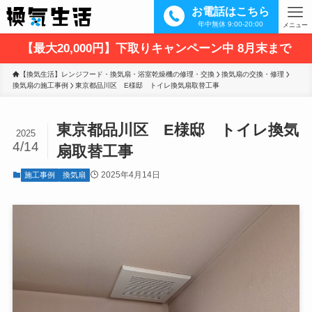
お電話はこちら
年中無休 9:00-20:00
メニュー
【最大20,000円】下取りキャンペーン中 8月末まで
【換気生活】レンジフード・換気扇・浴室乾燥機の修理・交換
換気扇の交換・修理
換気扇の施工事例
東京都品川区　E様邸　トイレ換気扇取替工事
東京都品川区 E様邸 トイレ換気
2025
4/14
扇取替工事
2025年4月14日
施工事例
換気扇