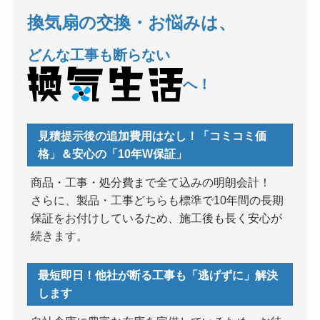
換気扇の交換・お悩みは、
どんな工事も断らない
へ！
見積提示後の追加費用はなし！「コミコミ価
格」＆安心の「10年W保証」
商品・工事・処分費まで全て込みの明朗会計！
さらに、製品・工事どちらも標準で10年間の長期
保証をお付けしているため、施工後も長く安心が
続きます。
最短即日！他社が断る工事も「逃げずに」解決
します