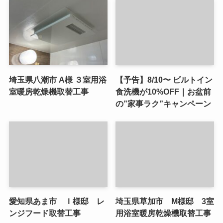
埼玉県八潮市 A様 ３室用浴
【予告】8/10〜 ビルトイン
室暖房乾燥機取替工事
食洗機が10%OFF｜お盆前
の”家事ラク”キャンペーン
愛知県あま市 Ｉ様邸 レ
埼玉県草加市 M様邸 3室
ンジフード取替工事
用浴室暖房乾燥機取替工事