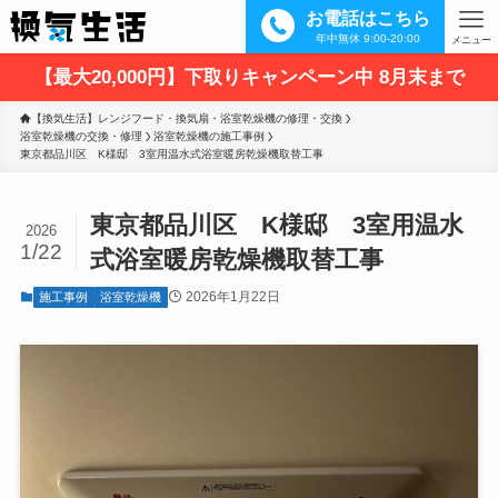
お電話はこちら
年中無休 9:00-20:00
メニュー
【最大20,000円】下取りキャンペーン中 8月末まで
【換気生活】レンジフード・換気扇・浴室乾燥機の修理・交換
浴室乾燥機の交換・修理
浴室乾燥機の施工事例
東京都品川区　K様邸　3室用温水式浴室暖房乾燥機取替工事
東京都品川区 K様邸 3室用温水
2026
1/22
式浴室暖房乾燥機取替工事
2026年1月22日
施工事例
浴室乾燥機