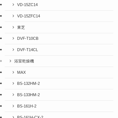
VD-15ZC14
VD-15ZFC14
東芝
DVF-T10CB
DVF-T14CL
浴室乾燥機
MAX
BS-132HM-2
BS-133HM-2
BS-161H-2
BS-161H-CX-2