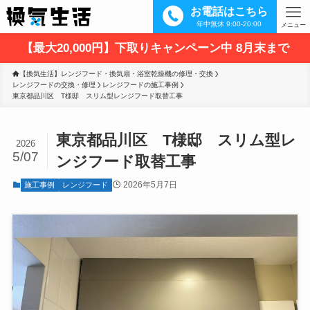
お電話はこちら
年中無休 9:00-20:00
メニュー
【最大20,000円】下取りキャンペーン中 8月末まで
【換気生活】レンジフード・換気扇・浴室乾燥機の修理・交換
レンジフードの交換・修理
レンジフードの施工事例
東京都品川区　T様邸　スリム型レンジフード取替工事
東京都品川区 T様邸 スリム型レ
2026
5/07
ンジフード取替工事
2026年5月7日
施工事例
レンジフード