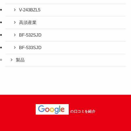
V-243BZL5
高須産業
BF-532SJD
BF-533SJD
製品
の口コミを紹介