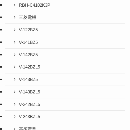
RBH-C4102K3P
三菱電機
V-122BZ5
V-141BZ5
V-142BZ5
V-142BZL5
V-143BZ5
V-143BZL5
V-242BZL5
V-243BZL5
高須産業