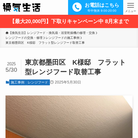
お電話はこちら
年中無休 9:00-20:00
メニュー
【最大20,000円】下取りキャンペーン中 8月末まで
【換気生活】レンジフード・換気扇・浴室乾燥機の修理・交換
レンジフードの交換・修理
レンジフードの施工事例
東京都墨田区　K様邸　フラット型レンジフード取替工事
東京都墨田区 K様邸 フラット
2025
5/30
型レンジフード取替工事
2025年5月30日
施工事例
レンジフード