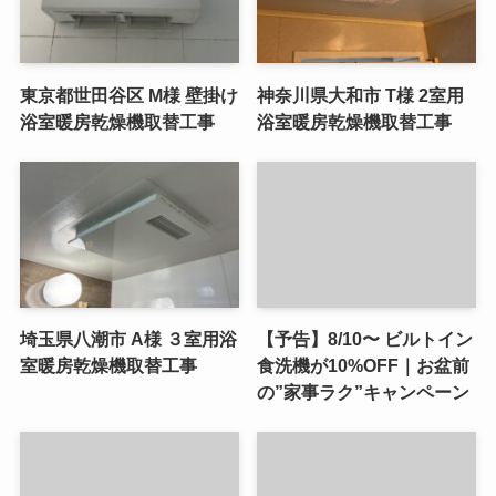
東京都世田谷区 M様 壁掛け
神奈川県大和市 T様 2室用
浴室暖房乾燥機取替工事
浴室暖房乾燥機取替工事
埼玉県八潮市 A様 ３室用浴
【予告】8/10〜 ビルトイン
室暖房乾燥機取替工事
食洗機が10%OFF｜お盆前
の”家事ラク”キャンペーン