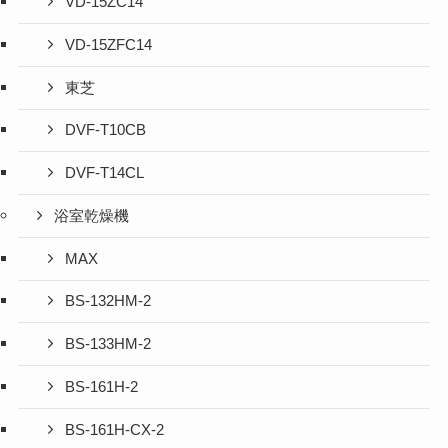
VD-15ZC14
VD-15ZFC14
東芝
DVF-T10CB
DVF-T14CL
浴室乾燥機
MAX
BS-132HM-2
BS-133HM-2
BS-161H-2
BS-161H-CX-2