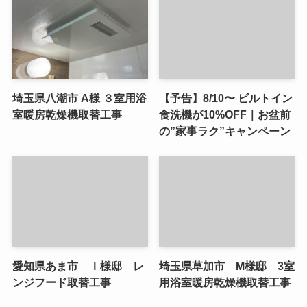
埼玉県八潮市 A様 ３室用浴
【予告】8/10〜 ビルトイン
室暖房乾燥機取替工事
食洗機が10%OFF｜お盆前
の”家事ラク”キャンペーン
愛知県あま市 Ｉ様邸 レ
埼玉県草加市 M様邸 3室
ンジフード取替工事
用浴室暖房乾燥機取替工事