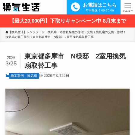
お電話はこちら
年中無休 9:00-20:00
メニュー
【最大20,000円】下取りキャンペーン中 8月末まで
【換気生活】レンジフード・換気扇・浴室乾燥機の修理・交換
換気扇の交換・修理
換気扇の施工事例
東京都多摩市　N様邸　2室用換気扇取替工事 
東京都多摩市 N様邸 2室用換気
2026
3/25
扇取替工事
2026年3月25日
施工事例
換気扇