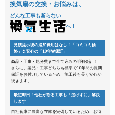
換気扇の交換・お悩みは、
どんな工事も断らない
へ！
見積提示後の追加費用はなし！「コミコミ価
格」＆安心の「10年W保証」
商品・工事・処分費まで全て込みの明朗会計！
さらに、製品・工事どちらも標準で10年間の長期
保証をお付けしているため、施工後も長く安心が
続きます。
最短即日！他社が断る工事も「逃げずに」解決
します
自社倉庫に豊富な在庫を完備しているため、お待