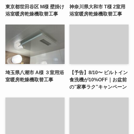
東京都世田谷区 M様 壁掛け
神奈川県大和市 T様 2室用
浴室暖房乾燥機取替工事
浴室暖房乾燥機取替工事
埼玉県八潮市 A様 ３室用浴
【予告】8/10〜 ビルトイン
室暖房乾燥機取替工事
食洗機が10%OFF｜お盆前
の”家事ラク”キャンペーン