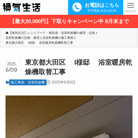
お電話はこちら
年中無休 9:00-20:00
メニュー
【最大20,000円】下取りキャンペーン中 8月末まで
【換気生活】レンジフード・換気扇・浴室乾燥機の修理・交換
浴室乾燥機の交換・修理
浴室乾燥機の施工事例
東京都大田区　 I様邸 　浴室暖房乾燥機取替工事
東京都大田区 I様邸 浴室暖房乾
2025
6/09
燥機取替工事
2025年6月9日
施工事例
浴室乾燥機