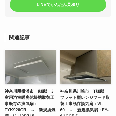
LINEでかんたん見積り
関連記事
神奈川県横浜市 I様邸 3
神奈川県川崎市 T様邸
室用浴室暖房乾燥機取替工
フラット型レンジフード取
事既存の換気扇：
替工事既存換気扇：VL-
TYK920GR → 新規換気
60 → 新規換気扇：FY-
扇：V-143BZL5
6HGC5-S