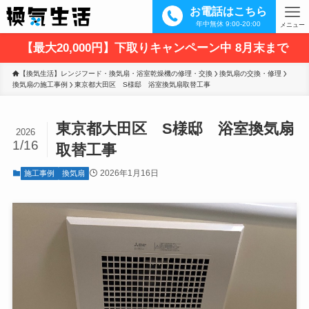
お電話はこちら
年中無休 9:00-20:00
メニュー
【最大20,000円】下取りキャンペーン中 8月末まで
【換気生活】レンジフード・換気扇・浴室乾燥機の修理・交換
換気扇の交換・修理
換気扇の施工事例
東京都大田区　S様邸　浴室換気扇取替工事
東京都大田区 S様邸 浴室換気扇
2026
1/16
取替工事
2026年1月16日
施工事例
換気扇