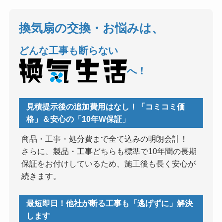
換気扇の交換・お悩みは、
どんな工事も断らない
へ！
見積提示後の追加費用はなし！「コミコミ価
格」＆安心の「10年W保証」
商品・工事・処分費まで全て込みの明朗会計！
さらに、製品・工事どちらも標準で10年間の長期
保証をお付けしているため、施工後も長く安心が
続きます。
最短即日！他社が断る工事も「逃げずに」解決
します