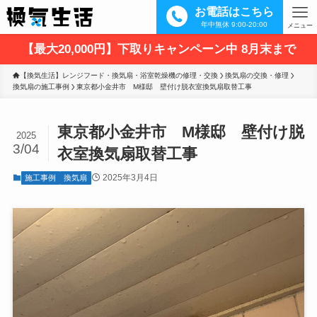
お電話はこちら
年中無休 9:00-20:00
メニュー
【最大20,000円】下取りキャンペーン中 8月末まで
【換気生活】レンジフード・換気扇・浴室乾燥機の修理・交換
換気扇の交換・修理
換気扇の施工事例
東京都小金井市　M様邸　壁付け脱衣室換気扇取替工事
東京都小金井市 M様邸 壁付け脱
2025
3/04
衣室換気扇取替工事
2025年3月4日
施工事例
換気扇