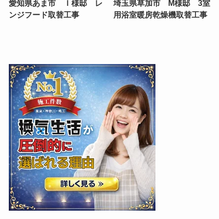
愛知県あま市 Ｉ様邸 レ
埼玉県草加市 M様邸 3室
ンジフード取替工事
用浴室暖房乾燥機取替工事