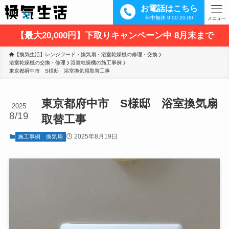
お電話はこちら
年中無休 9:00-20:00
メニュー
【最大20,000円】下取りキャンペーン中 8月末まで
【換気生活】レンジフード・換気扇・浴室乾燥機の修理・交換
浴室乾燥機の交換・修理
浴室乾燥機の施工事例
東京都府中市　S様邸　浴室換気扇取替工事
東京都府中市 S様邸 浴室換気扇
2025
8/19
取替工事
2025年8月19日
施工事例
換気扇