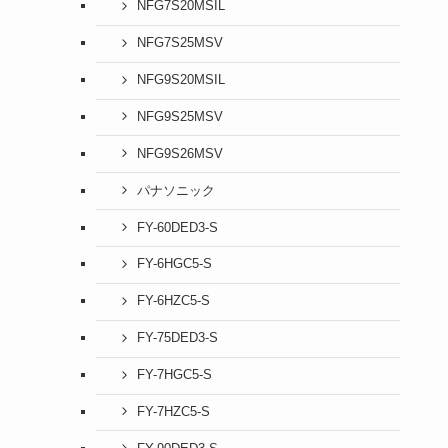
NFG7S20MSIL
NFG7S25MSV
NFG9S20MSIL
NFG9S25MSV
NFG9S26MSV
パナソニック
FY-60DED3-S
FY-6HGC5-S
FY-6HZC5-S
FY-75DED3-S
FY-7HGC5-S
FY-7HZC5-S