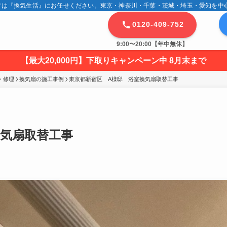
は『換気生活』にお任せください。東京・神奈川・千葉・茨城・埼玉・愛知を中心に
0120-409-752
9:00〜20:00【年中無休】
【最大20,000円】下取りキャンペーン中 8月末まで
・修理
換気扇の施工事例
東京都新宿区　A様邸　浴室換気扇取替工事
換気扇取替工事