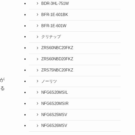
BDR-3HL-751W
BFR-1E-601BK
BFR-1E-601W
クリナップ
ZRS60NBC20FKZ
ZRS60NBD20FKZ
ZRS75NBC20FKZ
が
ノーリツ
る
NFG6S20MSIL
NFG6S20MSIR
NFG6S25MSV
NFG6S26MSV