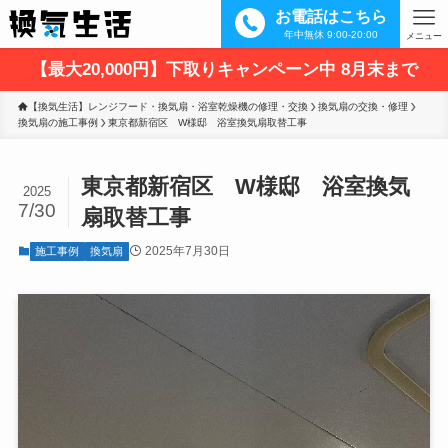
お電話はこちら
年中無休 9:00-20:00
メニュー
【最大20,000円】下取りキャンペーン中 8月末まで
【換気生活】レンジフード・換気扇・浴室乾燥機の修理・交換
換気扇の交換・修理
換気扇の施工事例
東京都新宿区　W様邸　浴室換気扇取替工事 
東京都新宿区 W様邸 浴室換気
2025
7/30
扇取替工事
2025年7月30日
施工事例
換気扇