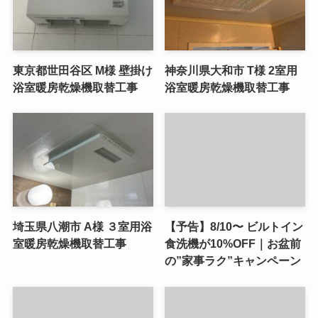
東京都世田谷区 M様 壁掛け
神奈川県大和市 T様 2室用
浴室暖房乾燥機取替工事
浴室暖房乾燥機取替工事
埼玉県八潮市 A様 ３室用浴
【予告】8/10〜 ビルトイン
室暖房乾燥機取替工事
食洗機が10%OFF｜お盆前
の”家事ラク”キャンペーン