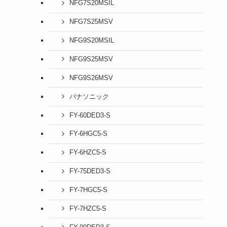
NFG7S20MSIL
NFG7S25MSV
NFG9S20MSIL
NFG9S25MSV
NFG9S26MSV
パナソニック
FY-60DED3-S
FY-6HGC5-S
FY-6HZC5-S
FY-75DED3-S
FY-7HGC5-S
FY-7HZC5-S