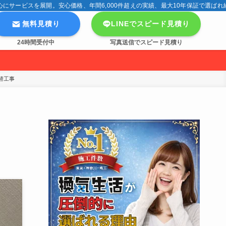
サービスを展開。安心価格、年間6,000件超えの実績、最大10年保証で選ばれ
無料見積り
LINEでスピード見積り
24時間受付中
写真送信でスピード見積り
替工事