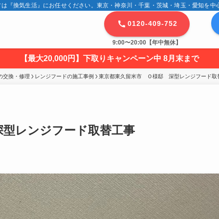
は『換気生活』にお任せください。東京・神奈川・千葉・茨城・埼玉・愛知を中心に
0120-409-752
9:00〜20:00【年中無休】
【最大20,000円】下取りキャンペーン中 8月末まで
の交換・修理
レンジフードの施工事例
東京都東久留米市　Ｏ様邸　深型レンジフード取
深型レンジフード取替工事