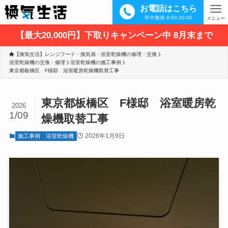
お電話はこちら
年中無休 9:00-20:00
メニュー
【最大20,000円】下取りキャンペーン中 8月末まで
【換気生活】レンジフード・換気扇・浴室乾燥機の修理・交換
浴室乾燥機の交換・修理
浴室乾燥機の施工事例
東京都板橋区　F様邸　浴室暖房乾燥機取替工事
東京都板橋区 F様邸 浴室暖房乾
2026
1/09
燥機取替工事
2026年1月9日
施工事例
浴室乾燥機