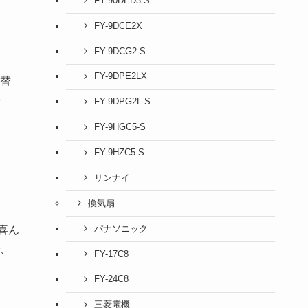
FY-90DED3-S
FY-9DCE2X
FY-9DCG2-S
FY-9DPE2LX
替
FY-9DPG2L-S
FY-9HGC5-S
FY-9HZC5-S
リンナイ
換気扇
パナソニック
喜ん
、
FY-17C8
FY-24C8
三菱電機