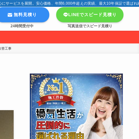
サービスを展開。安心価格、年間6,000件超えの実績、最大10年保証で選ばれ
無料見積り
LINEでスピード見積り
24時間受付中
写真送信でスピード見積り
取替工事