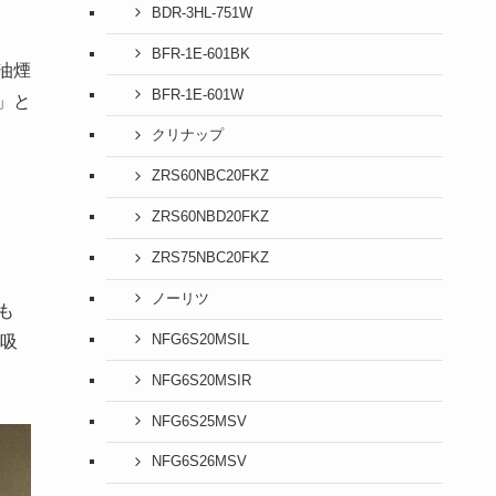
BDR-3HL-751W
BFR-1E-601BK
油煙
BFR-1E-601W
」と
クリナップ
ZRS60NBC20FKZ
ZRS60NBD20FKZ
ZRS75NBC20FKZ
ノーリツ
も
NFG6S20MSIL
吸
NFG6S20MSIR
NFG6S25MSV
NFG6S26MSV