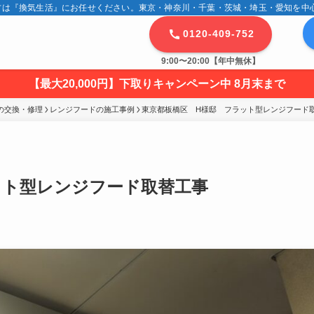
は『換気生活』にお任せください。東京・神奈川・千葉・茨城・埼玉・愛知を中心に
0120-409-752
9:00〜20:00【年中無休】
【最大20,000円】下取りキャンペーン中 8月末まで
の交換・修理
レンジフードの施工事例
東京都板橋区　H様邸　フラット型レンジフード
ット型レンジフード取替工事