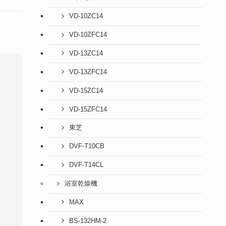
VD-10ZC14
VD-10ZFC14
VD-13ZC14
VD-13ZFC14
VD-15ZC14
VD-15ZFC14
東芝
DVF-T10CB
DVF-T14CL
浴室乾燥機
MAX
BS-132HM-2