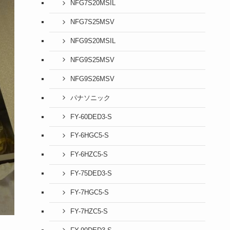
NFG7S20MSIL
NFG7S25MSV
NFG9S20MSIL
NFG9S25MSV
NFG9S26MSV
パナソニック
FY-60DED3-S
FY-6HGC5-S
FY-6HZC5-S
FY-75DED3-S
FY-7HGC5-S
FY-7HZC5-S