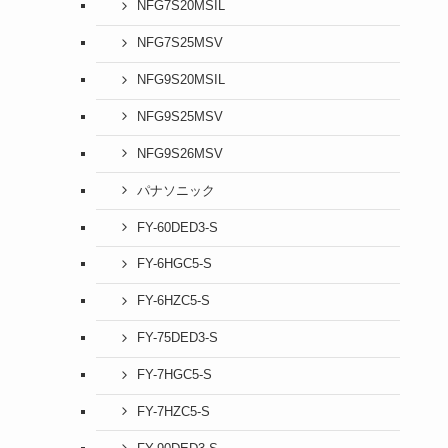
NFG7S20MSIL
NFG7S25MSV
NFG9S20MSIL
NFG9S25MSV
NFG9S26MSV
パナソニック
FY-60DED3-S
FY-6HGC5-S
FY-6HZC5-S
FY-75DED3-S
FY-7HGC5-S
FY-7HZC5-S