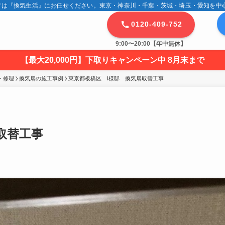
は『換気生活』にお任せください。東京・神奈川・千葉・茨城・埼玉・愛知を中心に
0120-409-752
9:00〜20:00【年中無休】
【最大20,000円】下取りキャンペーン中 8月末まで
・修理
換気扇の施工事例
東京都板橋区　I様邸　換気扇取替工事
取替工事