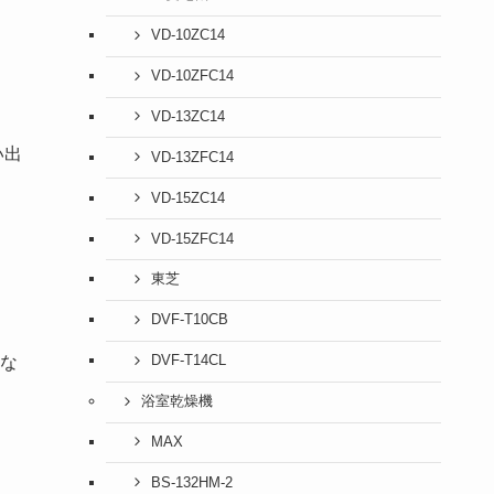
VD-10ZC14
VD-10ZFC14
VD-13ZC14
い出
VD-13ZFC14
VD-15ZC14
VD-15ZFC14
東芝
DVF-T10CB
な
DVF-T14CL
浴室乾燥機
MAX
BS-132HM-2