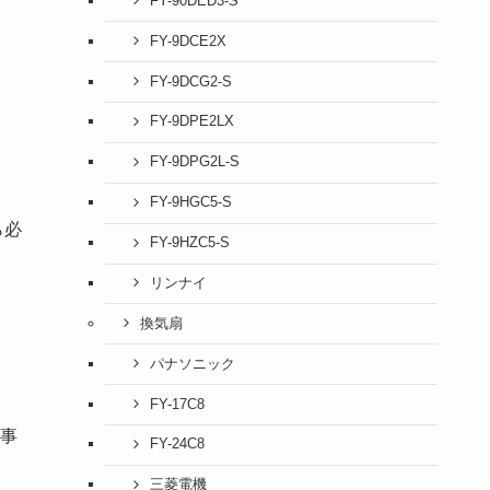
FY-90DED3-S
FY-9DCE2X
FY-9DCG2-S
FY-9DPE2LX
FY-9DPG2L-S
FY-9HGC5-S
ら必
FY-9HZC5-S
リンナイ
換気扇
パナソニック
FY-17C8
事
FY-24C8
三菱電機