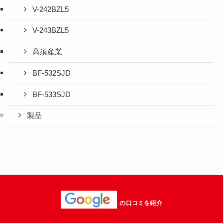
V-242BZL5
V-243BZL5
高須産業
BF-532SJD
BF-533SJD
製品
の口コミを紹介