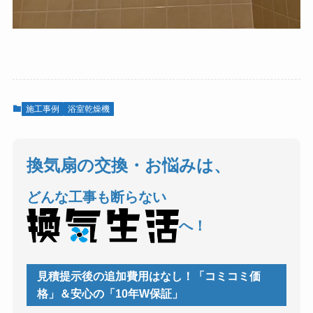
施工事例
浴室乾燥機
換気扇の交換・お悩みは、
どんな工事も断らない
へ！
見積提示後の追加費用はなし！「コミコミ価
格」＆安心の「10年W保証」