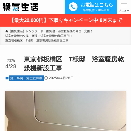
お電話はこちら
年中無休 9:00-20:00
メニュー
【最大20,000円】下取りキャンペーン中 8月末まで
【換気生活】レンジフード・換気扇・浴室乾燥機の修理・交換
浴室乾燥機の交換・修理
浴室乾燥機の施工事例
東京都板橋区　T様邸　浴室暖房乾燥機新設工事 
東京都板橋区 T様邸 浴室暖房乾
2025
4/28
燥機新設工事
2025年4月28日
施工事例
浴室乾燥機