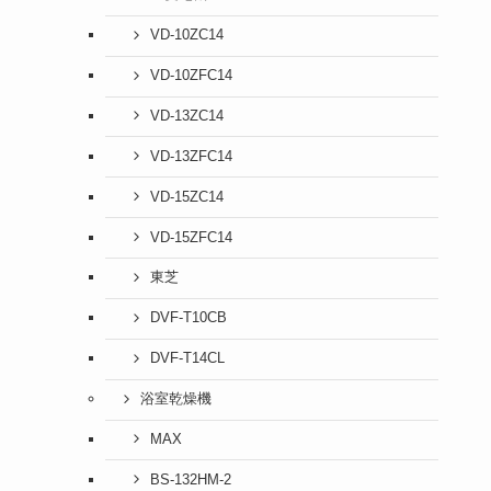
VD-10ZC14
VD-10ZFC14
VD-13ZC14
VD-13ZFC14
VD-15ZC14
VD-15ZFC14
東芝
DVF-T10CB
DVF-T14CL
浴室乾燥機
MAX
BS-132HM-2