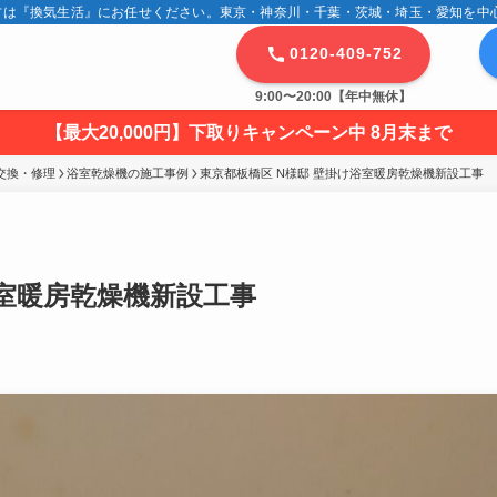
は『換気生活』にお任せください。東京・神奈川・千葉・茨城・埼玉・愛知を中心に
0120-409-752
9:00〜20:00【年中無休】
【最大20,000円】下取りキャンペーン中 8月末まで
交換・修理
浴室乾燥機の施工事例
東京都板橋区 N様邸 壁掛け浴室暖房乾燥機新設工事
浴室暖房乾燥機新設工事