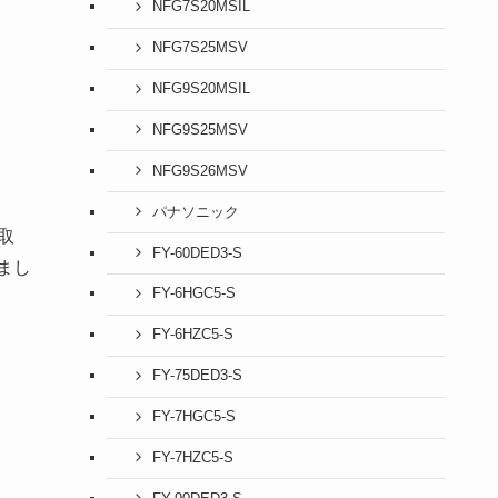
NFG7S20MSIL
NFG7S25MSV
NFG9S20MSIL
NFG9S25MSV
NFG9S26MSV
パナソニック
取
FY-60DED3-S
まし
FY-6HGC5-S
FY-6HZC5-S
FY-75DED3-S
FY-7HGC5-S
FY-7HZC5-S